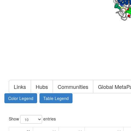
Links
Hubs
Communities
Global MetaP
Color Legend
Table Legend
Show
entries