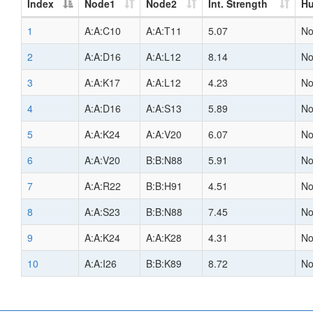
Index
Node1
Node2
Int. Strength
H
1
A:A:C10
A:A:T11
5.07
N
2
A:A:D16
A:A:L12
8.14
N
3
A:A:K17
A:A:L12
4.23
N
4
A:A:D16
A:A:S13
5.89
N
5
A:A:K24
A:A:V20
6.07
N
6
A:A:V20
B:B:N88
5.91
N
7
A:A:R22
B:B:H91
4.51
N
8
A:A:S23
B:B:N88
7.45
N
9
A:A:K24
A:A:K28
4.31
N
10
A:A:I26
B:B:K89
8.72
N