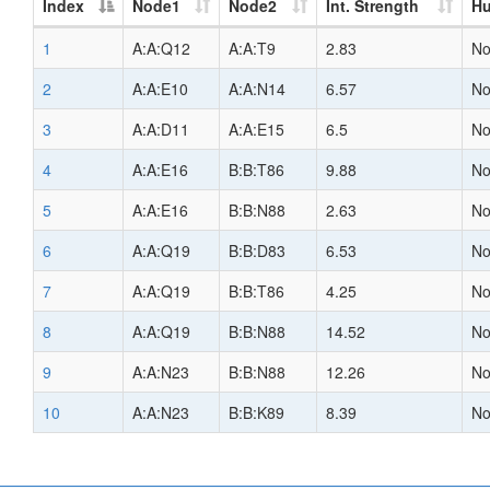
Index
Node1
Node2
Int. Strength
H
1
A:A:Q12
A:A:T9
2.83
N
2
A:A:E10
A:A:N14
6.57
N
3
A:A:D11
A:A:E15
6.5
N
4
A:A:E16
B:B:T86
9.88
N
5
A:A:E16
B:B:N88
2.63
N
6
A:A:Q19
B:B:D83
6.53
N
7
A:A:Q19
B:B:T86
4.25
N
8
A:A:Q19
B:B:N88
14.52
N
9
A:A:N23
B:B:N88
12.26
N
10
A:A:N23
B:B:K89
8.39
N