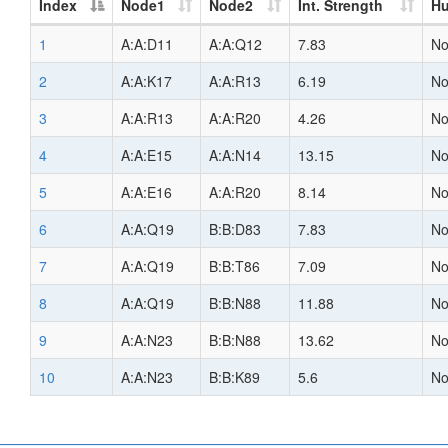
Index
Node1
Node2
Int. Strength
H
1
A:A:D11
A:A:Q12
7.83
N
2
A:A:K17
A:A:R13
6.19
N
3
A:A:R13
A:A:R20
4.26
N
4
A:A:E15
A:A:N14
13.15
N
5
A:A:E16
A:A:R20
8.14
N
6
A:A:Q19
B:B:D83
7.83
N
7
A:A:Q19
B:B:T86
7.09
N
8
A:A:Q19
B:B:N88
11.88
N
9
A:A:N23
B:B:N88
13.62
N
10
A:A:N23
B:B:K89
5.6
N