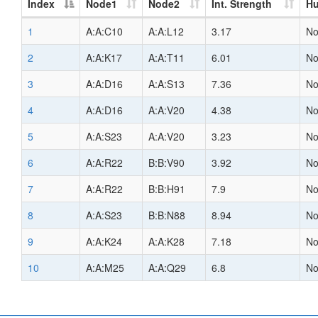
Index
Node1
Node2
Int. Strength
H
1
A:A:C10
A:A:L12
3.17
N
2
A:A:K17
A:A:T11
6.01
N
3
A:A:D16
A:A:S13
7.36
N
4
A:A:D16
A:A:V20
4.38
N
5
A:A:S23
A:A:V20
3.23
N
6
A:A:R22
B:B:V90
3.92
N
7
A:A:R22
B:B:H91
7.9
N
8
A:A:S23
B:B:N88
8.94
N
9
A:A:K24
A:A:K28
7.18
N
10
A:A:M25
A:A:Q29
6.8
N