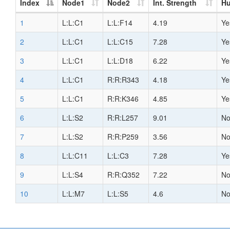
Index
Node1
Node2
Int. Strength
H
1
L:L:C1
L:L:F14
4.19
Ye
2
L:L:C1
L:L:C15
7.28
Ye
3
L:L:C1
L:L:D18
6.22
Ye
4
L:L:C1
R:R:R343
4.18
Ye
5
L:L:C1
R:R:K346
4.85
Ye
6
L:L:S2
R:R:L257
9.01
N
7
L:L:S2
R:R:P259
3.56
N
8
L:L:C11
L:L:C3
7.28
Ye
9
L:L:S4
R:R:Q352
7.22
N
10
L:L:M7
L:L:S5
4.6
N