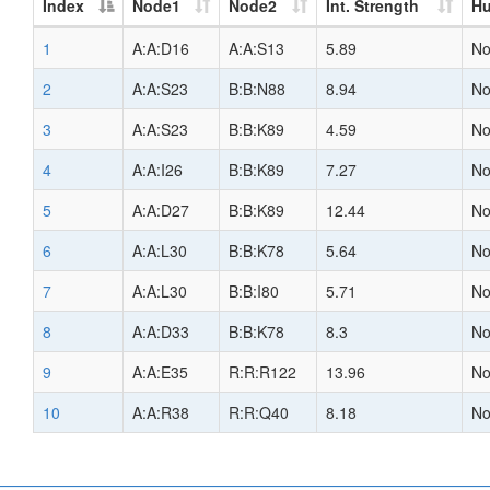
Index
Node1
Node2
Int. Strength
H
1
A:A:D16
A:A:S13
5.89
N
2
A:A:S23
B:B:N88
8.94
N
3
A:A:S23
B:B:K89
4.59
N
4
A:A:I26
B:B:K89
7.27
N
5
A:A:D27
B:B:K89
12.44
N
6
A:A:L30
B:B:K78
5.64
N
7
A:A:L30
B:B:I80
5.71
N
8
A:A:D33
B:B:K78
8.3
N
9
A:A:E35
R:R:R122
13.96
N
10
A:A:R38
R:R:Q40
8.18
N