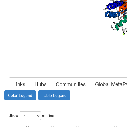
Links
Hubs
Communities
Global MetaP
Color Legend
Table Legend
Show
entries