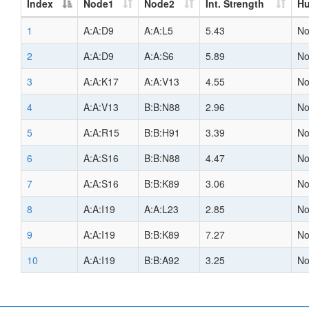
Index
Node1
Node2
Int. Strength
H
1
A:A:D9
A:A:L5
5.43
N
2
A:A:D9
A:A:S6
5.89
N
3
A:A:K17
A:A:V13
4.55
N
4
A:A:V13
B:B:N88
2.96
N
5
A:A:R15
B:B:H91
3.39
N
6
A:A:S16
B:B:N88
4.47
N
7
A:A:S16
B:B:K89
3.06
N
8
A:A:I19
A:A:L23
2.85
N
9
A:A:I19
B:B:K89
7.27
N
10
A:A:I19
B:B:A92
3.25
N