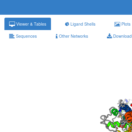
Viewer & Tables
Ligand Shells
Plots
Sequences
Other Networks
Download