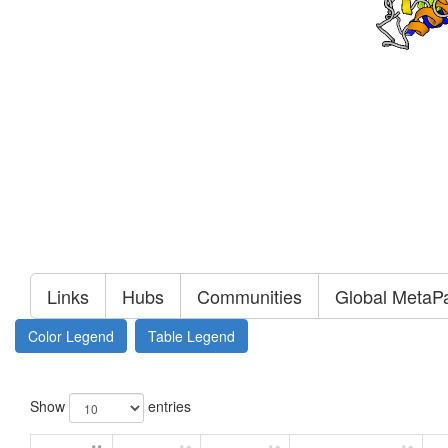
Links
Hubs
Communities
Global MetaP
Color Legend
Table Legend
Show
entries