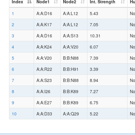
Index
Node1
Node2
Int. Strength
H
1
A:A:D16
A:A:L12
5.43
N
2
A:A:K17
A:A:L12
7.05
N
3
A:A:D16
A:A:S13
10.31
N
4
A:A:K24
A:A:V20
6.07
N
5
A:A:V20
B:B:N88
7.39
N
6
A:A:R22
B:B:H91
3.39
N
7
A:A:S23
B:B:N88
8.94
N
8
A:A:I26
B:B:K89
7.27
N
9
A:A:E27
B:B:K89
6.75
N
10
A:A:D33
A:A:Q29
5.22
N