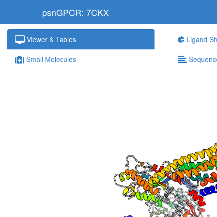
psnGPCR: 7CKX
Viewer & Tables
Ligand Sh
Small Molecules
Sequenc