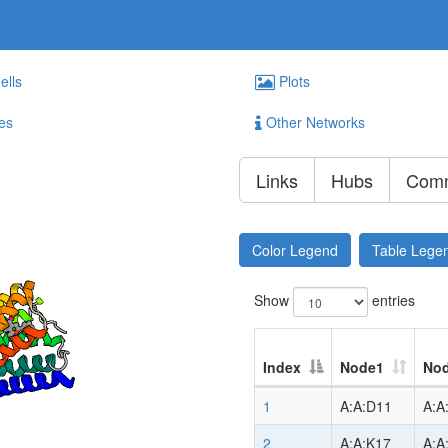
ells
Plots
es
Other Networks
Links
Hubs
Comm
Color Legend
Table Lege
Show
entries
Index
Node1
No
1
A:A:D11
A:A
2
A:A:K17
A:A