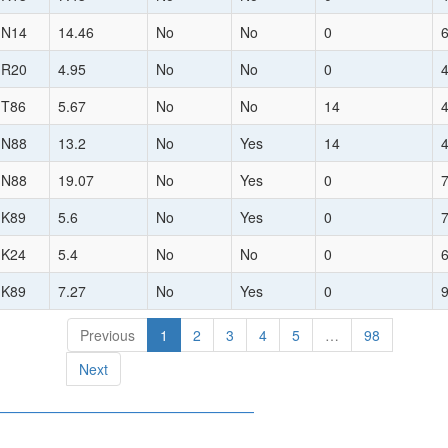
:N14
14.46
No
No
0
:R20
4.95
No
No
0
:T86
5.67
No
No
14
:N88
13.2
No
Yes
14
:N88
19.07
No
Yes
0
:K89
5.6
No
Yes
0
:K24
5.4
No
No
0
:K89
7.27
No
Yes
0
Previous
1
2
3
4
5
…
98
Next