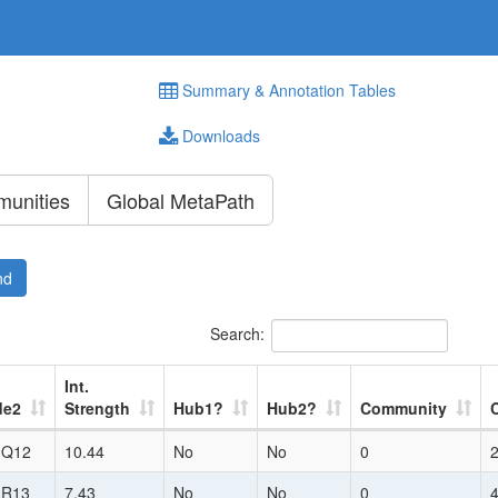
Summary & Annotation Tables
Downloads
unities
Global MetaPath
nd
Search:
Int.
de2
Strength
Hub1?
Hub2?
Community
:Q12
10.44
No
No
0
:R13
7.43
No
No
0