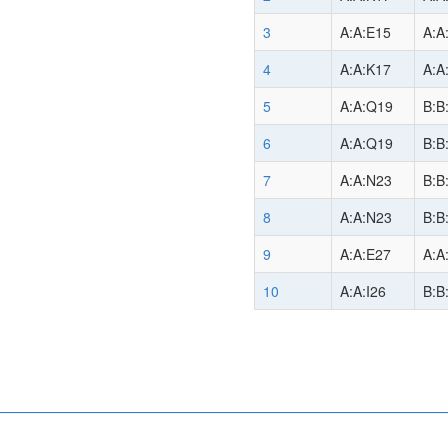
3
A:A:E15
A:A
4
A:A:K17
A:A
5
A:A:Q19
B:B
6
A:A:Q19
B:B
7
A:A:N23
B:B
8
A:A:N23
B:B
9
A:A:E27
A:A
10
A:A:I26
B:B