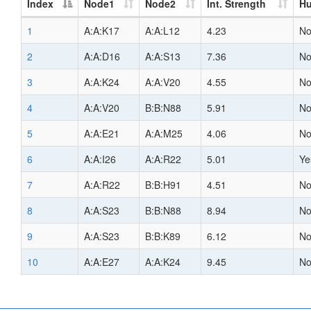
Index
Node1
Node2
Int. Strength
H
1
A:A:K17
A:A:L12
4.23
N
2
A:A:D16
A:A:S13
7.36
N
3
A:A:K24
A:A:V20
4.55
N
4
A:A:V20
B:B:N88
5.91
N
5
A:A:E21
A:A:M25
4.06
N
6
A:A:I26
A:A:R22
5.01
Ye
7
A:A:R22
B:B:H91
4.51
N
8
A:A:S23
B:B:N88
8.94
N
9
A:A:S23
B:B:K89
6.12
N
10
A:A:E27
A:A:K24
9.45
N