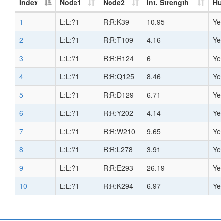
Index
Node1
Node2
Int. Strength
H
1
L:L:?1
R:R:K39
10.95
Ye
2
L:L:?1
R:R:T109
4.16
Ye
3
L:L:?1
R:R:R124
6
Ye
4
L:L:?1
R:R:Q125
8.46
Ye
5
L:L:?1
R:R:D129
6.71
Ye
6
L:L:?1
R:R:Y202
4.14
Ye
7
L:L:?1
R:R:W210
9.65
Ye
8
L:L:?1
R:R:L278
3.91
Ye
9
L:L:?1
R:R:E293
26.19
Ye
10
L:L:?1
R:R:K294
6.97
Ye