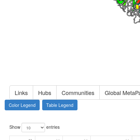
Links
Hubs
Communities
Global MetaP
Color Legend
Table Legend
Show
entries