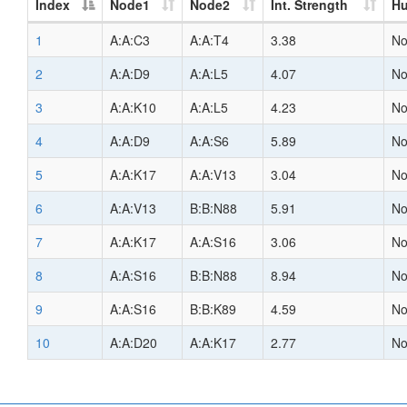
Index
Node1
Node2
Int. Strength
H
1
A:A:C3
A:A:T4
3.38
N
2
A:A:D9
A:A:L5
4.07
N
3
A:A:K10
A:A:L5
4.23
N
4
A:A:D9
A:A:S6
5.89
N
5
A:A:K17
A:A:V13
3.04
N
6
A:A:V13
B:B:N88
5.91
N
7
A:A:K17
A:A:S16
3.06
N
8
A:A:S16
B:B:N88
8.94
N
9
A:A:S16
B:B:K89
4.59
N
10
A:A:D20
A:A:K17
2.77
N