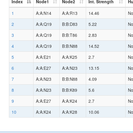
Index
Node1
Node2
Int. Strength
H
1
A:A:N14
A:A:R13
14.46
N
2
A:A:Q19
B:B:D83
5.22
N
3
A:A:Q19
B:B:T86
2.83
N
4
A:A:Q19
B:B:N88
14.52
N
5
A:A:E21
A:A:K25
2.7
N
6
A:A:E27
A:A:N23
13.15
N
7
A:A:N23
B:B:N88
4.09
N
8
A:A:N23
B:B:K89
5.6
N
9
A:A:E27
A:A:K24
2.7
N
10
A:A:K24
A:A:K28
10.06
N