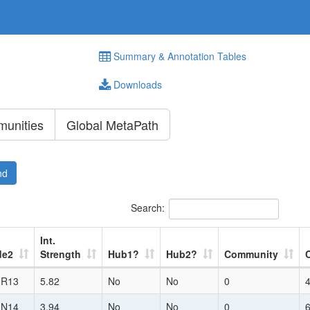
Summary & Annotation Tables
Downloads
unities
Global MetaPath
nd
Search:
Int.
de2
Strength
Hub1?
Hub2?
Community
:R13
5.82
No
No
0
:N14
3.94
No
No
0