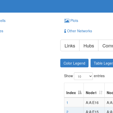
ells
Plots
es
Other Networks
Links
Hubs
Comm
Color Legend
Table Lege
Show
entries
Index
Node1
No
1
A:A:E16
A:A
2
A:A:E15
A:A