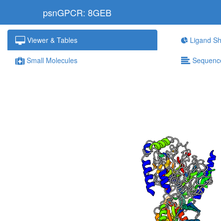
psnGPCR: 8GEB
Viewer & Tables
Ligand Sh
Small Molecules
Sequenc