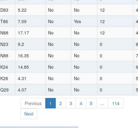
:D83
5.22
No
No
12
:T86
7.09
No
Yes
12
:N88
17.17
No
No
12
:N23
9.2
No
No
0
:N88
16.35
No
No
0
:K24
14.85
No
No
0
:K28
4.31
No
No
0
:Q29
4.07
No
No
0
Previous
1
2
3
4
5
…
114
Next