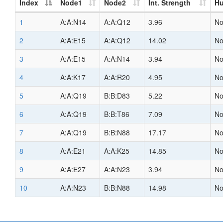
Index
Node1
Node2
Int. Strength
H
1
A:A:N14
A:A:Q12
3.96
N
2
A:A:E15
A:A:Q12
14.02
N
3
A:A:E15
A:A:N14
3.94
N
4
A:A:K17
A:A:R20
4.95
N
5
A:A:Q19
B:B:D83
5.22
N
6
A:A:Q19
B:B:T86
7.09
N
7
A:A:Q19
B:B:N88
17.17
N
8
A:A:E21
A:A:K25
14.85
N
9
A:A:E27
A:A:N23
3.94
N
10
A:A:N23
B:B:N88
14.98
N