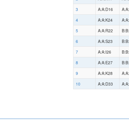
3
A:A:D16
A:A
4
A:A:K24
A:A
5
A:A:R22
B:B
6
A:A:S23
B:B
7
A:A:I26
B:B
8
A:A:E27
B:B
9
A:A:K28
A:A
10
A:A:D33
A:A