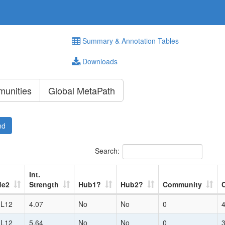
Summary & Annotation Tables
Downloads
unities
Global MetaPath
nd
Search:
Int.
de2
Strength
Hub1?
Hub2?
Community
:L12
4.07
No
No
0
:L12
5.64
No
No
0