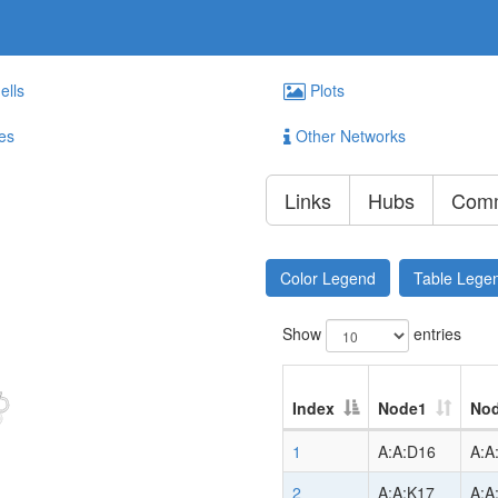
ells
Plots
es
Other Networks
Links
Hubs
Comm
Color Legend
Table Lege
Show
entries
Index
Node1
No
1
A:A:D16
A:A
2
A:A:K17
A:A