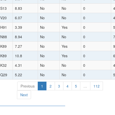
:S13
8.83
No
No
0
:V20
6.07
No
No
0
:H91
3.39
No
Yes
0
:N88
8.94
No
No
0
:K89
7.27
No
Yes
0
:K89
10.8
No
Yes
0
:K32
4.31
No
No
0
:Q29
5.22
No
No
0
Previous
1
2
3
4
5
…
112
Next