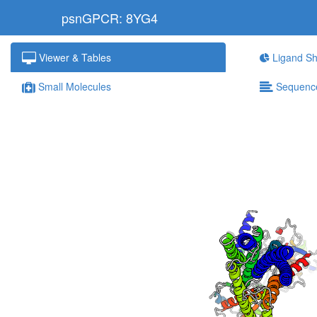
psnGPCR: 8YG4
Viewer & Tables
Ligand Sh
Small Molecules
Sequenc