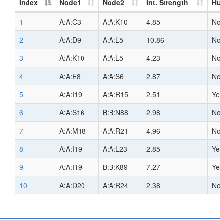
Index
Node1
Node2
Int. Strength
H
1
A:A:C3
A:A:K10
4.85
N
2
A:A:D9
A:A:L5
10.86
N
3
A:A:K10
A:A:L5
4.23
N
4
A:A:E8
A:A:S6
2.87
N
5
A:A:I19
A:A:R15
2.51
Ye
6
A:A:S16
B:B:N88
2.98
N
7
A:A:M18
A:A:R21
4.96
N
8
A:A:I19
A:A:L23
2.85
Ye
9
A:A:I19
B:B:K89
7.27
Ye
10
A:A:D20
A:A:R24
2.38
N