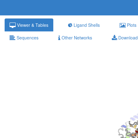
Viewer & Tables
Ligand Shells
Plots
Sequences
Other Networks
Download