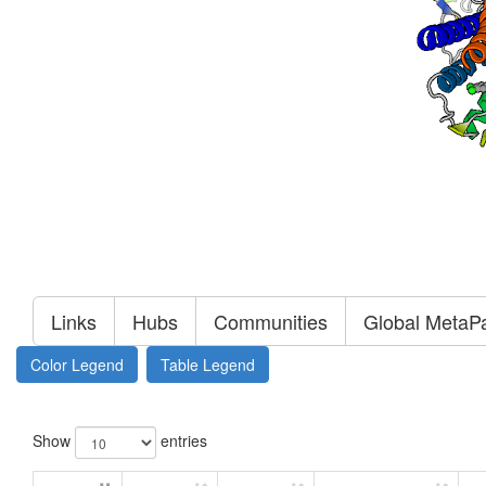
Links
Hubs
Communities
Global MetaP
Color Legend
Table Legend
Show
entries